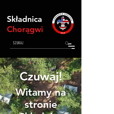
Składnica
Chorągwi
Czuwaj!
Witamy na
stronie